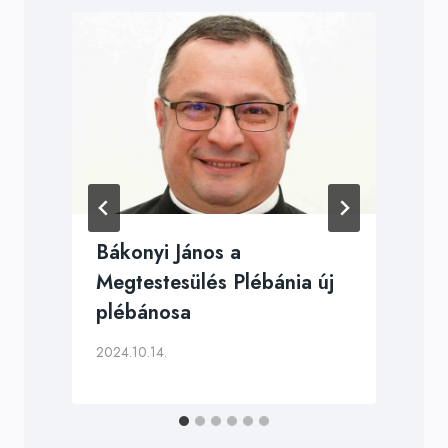
Bákonyi János a
Megtestesülés Plébánia új
plébánosa
2024.10.14.
2