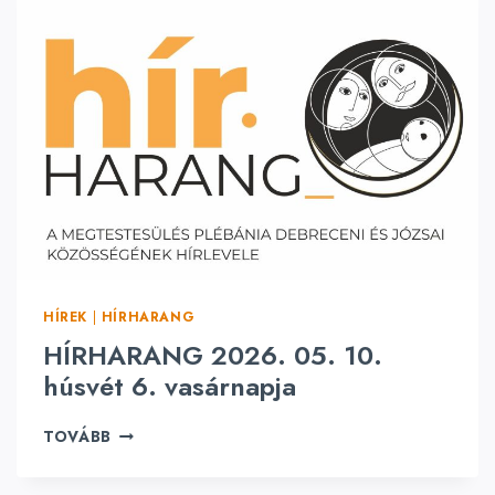
A
N
G
2
0
2
6
.
0
5
.
1
7
HÍREK
|
HÍRHARANG
.
U
HÍRHARANG 2026. 05. 10.
R
húsvét 6. vasárnapja
U
N
H
TOVÁBB
K
Í
M
R
E