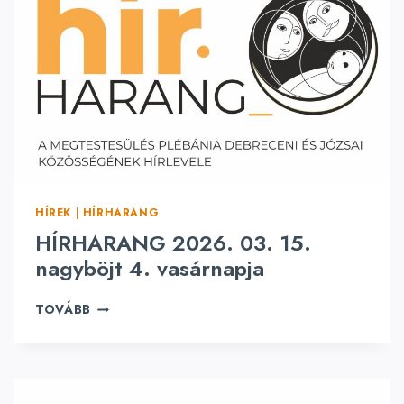
G
P
2
0
2
6
.
0
3
.
2
2
HÍREK
|
HÍRHARANG
.
N
HÍRHARANG 2026. 03. 15.
A
nagyböjt 4. vasárnapja
G
Y
H
TOVÁBB
B
Í
Ö
R
J
H
T
A
5
R