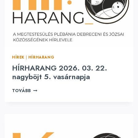
0
2
6
.
0
3
.
2
9
HÍREK
|
HÍRHARANG
.
V
HÍRHARANG 2026. 03. 22.
I
nagyböjt 5. vasárnapja
R
Á
H
TOVÁBB
G
Í
V
R
A
H
S
A
Á
R
R
A
N
N
A