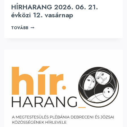
HÍRHARANG 2026. 06. 21.
évközi 12. vasárnap
H
TOVÁBB
Í
R
H
A
R
A
N
G
2
0
2
6
.
0
6
.