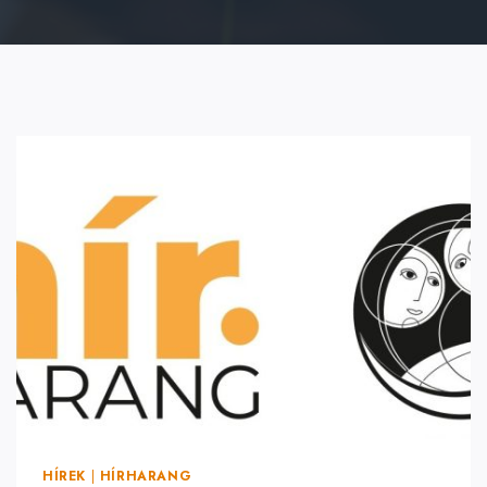
HÍREK
|
HÍRHARANG