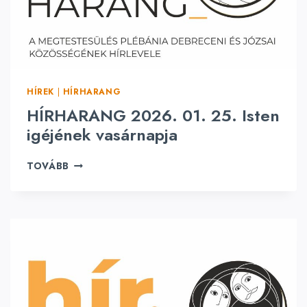
.
0
2
.
0
1
HÍREK
|
HÍRHARANG
.
É
HÍRHARANG 2026. 01. 25. Isten
V
igéjének vasárnapja
K
Ö
H
TOVÁBB
Z
Í
I
R
4
H
.
A
V
R
A
A
S
N
Á
G
R
2
N
0