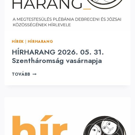
.
0
6
.
0
7
HÍREK
|
HÍRHARANG
.
Ú
HÍRHARANG 2026. 05. 31.
R
Szentháromság vasárnapja
N
A
H
TOVÁBB
P
Í
J
R
A
H
A
R
A
N
G
2