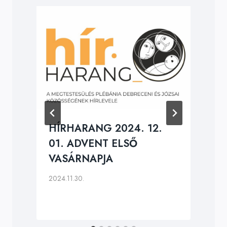
HÍRHARANG 2024. 12.
01. ADVENT ELSŐ
VASÁRNAPJA
2024.11.30.
2