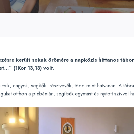
ésre került sokak örömére a napközis hittanos tábor. 
t…” (1Kor 13,13) volt.
sik, nagyok, segítők, résztvevők, több mint hatvanan. A tábor
gukat otthon a plébánián, segítsék egymást és nyitott szívvel h