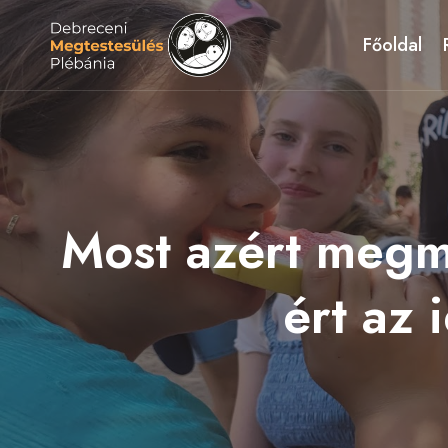
Skip
to
Főoldal
content
Most azért megma
ért az 