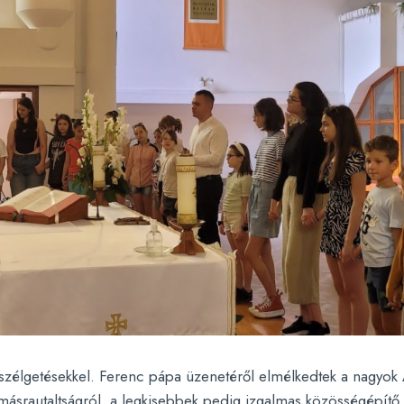
eszélgetésekkel. Ferenc pápa üzenetéről elmélkedtek a nagyok A
ymásrautaltságról, a legkisebbek pedig izgalmas közösségépítő j