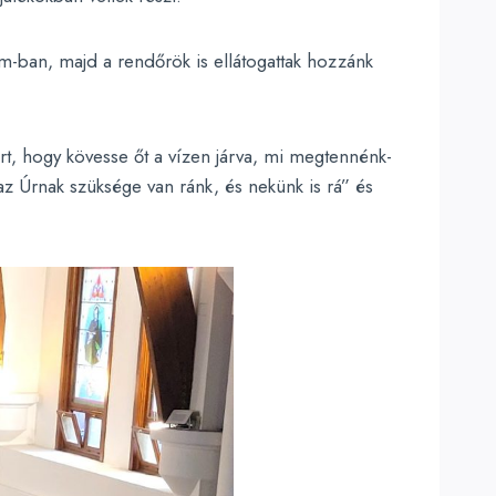
m-ban, majd a rendőrök is ellátogattak hozzánk
ert, hogy kövesse őt a vízen járva, mi megtennénk-
z Úrnak szüksége van ránk, és nekünk is rá” és