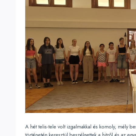
A hét telis-tele volt izgalmakkal és komoly, mély b
történetén keresztül beszélgettek a hitről és az eg