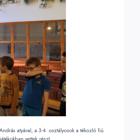
ndrás atyával, a 3-4. osztályosok a tékozló fiú
átékokban vettek részt.