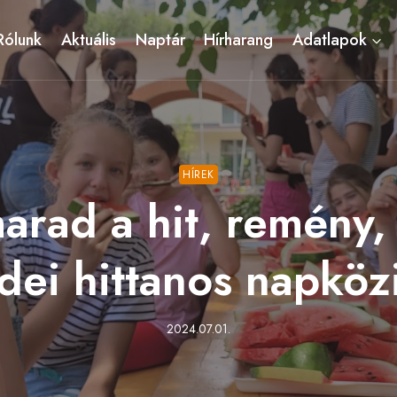
Rólunk
Aktuális
Naptár
Hírharang
Adatlapok
HÍREK
rad a hit, remény,
idei hittanos napköz
2024.07.01.