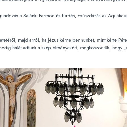
 quadozás a Salánki Farmon és fürdés, csúszdázás az Aquaticu
etetéről, majd arról, ha Jézus kérne bennünket, mint kérte Pét
pedig hálát adtunk a szép élményekért, megköszöntük, hogy „a