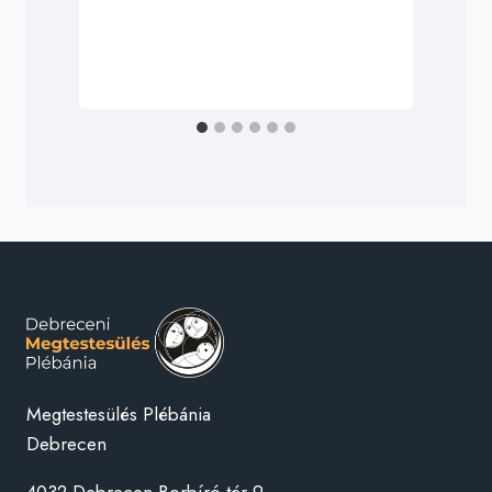
2
Megtestesülés Plébánia
Debrecen
4032 Debrecen,Borbíró tér 9.