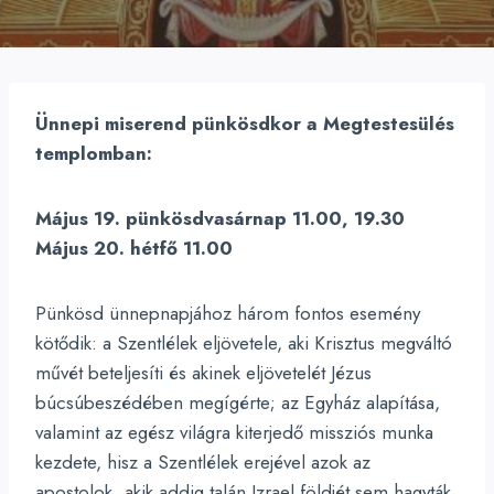
Ünnepi miserend pünkösdkor a Megtestesülés
templomban:
Május 19. pünkösdvasárnap 11.00, 19.30
Május 20. hétfő 11.00
Pünkösd ünnepnapjához három fontos esemény
kötődik: a Szentlélek eljövetele, aki Krisztus megváltó
művét beteljesíti és akinek eljövetelét Jézus
búcsúbeszédében megígérte; az Egyház alapítása,
valamint az egész világra kiterjedő missziós munka
kezdete, hisz a Szentlélek erejével azok az
apostolok, akik addig talán Izrael földjét sem hagyták