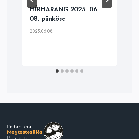
HÍRHARANG 2025. 06.
08. pünkösd
2025.06.08.
2