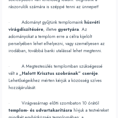
rászorulók számára is széppé tenni az ünnepet!
· Adományt gyűjtünk templomaink
húsvéti
virágdíszítésére
, illetve
gyertyára
. Az
adományokat a templom erre a célra kijelölt
perselyében lehet elhelyezni, vagy személyesen az
irodában, továbbá banki utalással lehet megtenni.
· A Megtestesülés templomban szükségessé
vált a
„Halott Krisztus szobrának” cseréje
.
Lehetőségeikhez mérten kérjük a közösség szíves
hozzájárulását.
· Virágvasárnap előtti szombaton 10 órától
templom- és udvartakarításra
hívjuk a testvéreket
mindkét egyházközség templomában: a