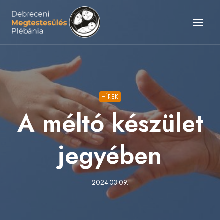
Skip
to
content
HÍREK
A méltó készület
jegyében
2024.03.09.