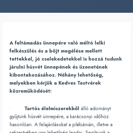
A feltámadás ünnepére való méltó lelki
felkészülés és a böjt megélése mellett
tettekkel, jó cselekedetekkel is hozzá tudunk
járulni húsvét ünnepének és üzenetének
kibontakozásához. Néhány lehetőség,
melyekben kérjük a Kedves Testvérek
közreműködését:
·
Tartós élelmiszerekből
álló adományt
gyűjtünk húsvét ünnepére, a karácsonyi időhöz
hasonlóan. A felajánlásokat a plébánián, illetve a
sekrestyében van lehetőség leadni. Segítsünk a