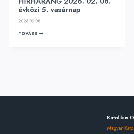
HÍRHARANG 2026. 02. 08.
évközi 5. vasárnap
2026.02.08.
HÍRHARANG
TOVÁBB
2026.
02.
08.
ÉVKÖZI
5.
xt
VASÁRNAP
ge
Katolikus O
Magyar Kato