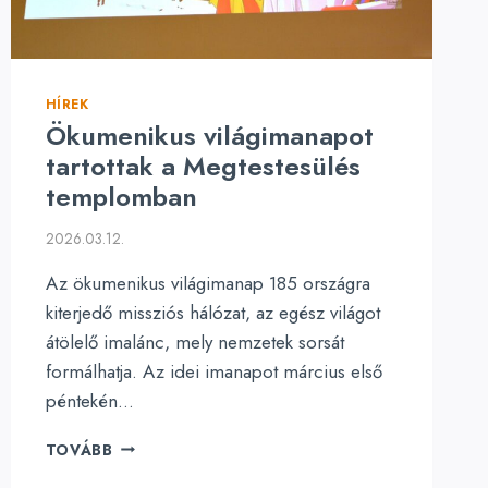
HÍREK
Ökumenikus világimanapot
tartottak a Megtestesülés
templomban
2026.03.12.
Az ökumenikus világimanap 185 országra
kiterjedő missziós hálózat, az egész világot
átölelő imalánc, mely nemzetek sorsát
formálhatja. Az idei imanapot március első
péntekén…
ÖKUMENIKUS
TOVÁBB
VILÁGIMANAPOT