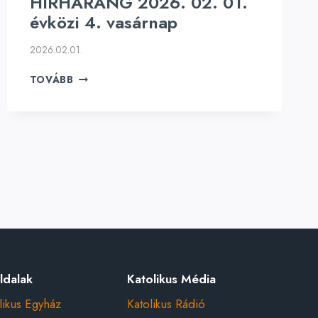
HÍRHARANG 2026. 02. 01.
évközi 4. vasárnap
2026.02.01.
HÍRHARANG
TOVÁBB
2026.
02.
01.
ÉVKÖZI
4.
VASÁRNAP
ldalak
Katolikus Média
likus Egyház
Katolikus Rádió