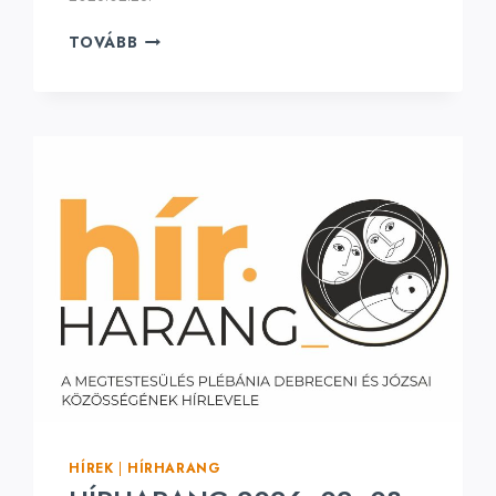
HÍRHARANG
TOVÁBB
2026.
03.
01.
NAGYBÖJT
2.
VASÁRNAPJA
HÍREK
|
HÍRHARANG