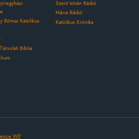
íregyházi
Szent István Rádió
ye
Mária Rádió
y Római Katolikus
Katolikus Krónika
r
Társulati Biblia
élium
dence WP