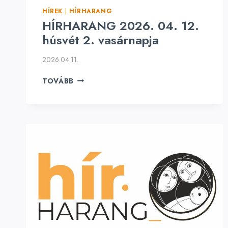
HÍREK
|
HÍRHARANG
HÍRHARANG 2026. 04. 12.
húsvét 2. vasárnapja
2026.04.11.
HÍRHARANG
TOVÁBB
2026.
04.
12.
HÚSVÉT
2.
VASÁRNAPJA