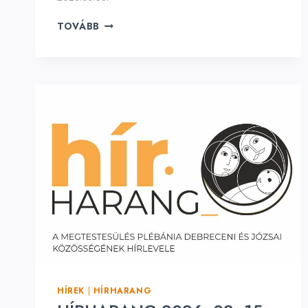
HÍRHARANG
TOVÁBB
2026.
03.
08.
NAGYBÖJT
3.
VASÁRNAPJA
HÍREK
|
HÍRHARANG