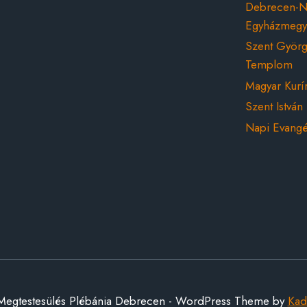
Debrecen-Ny
Egyházmeg
Szent Györg
Templom
Magyar Kurí
Szent István 
Napi Evang
egtestesülés Plébánia Debrecen - WordPress Theme by
Ka