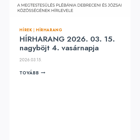
HÍREK
|
HÍRHARANG
HÍRHARANG 2026. 03. 15.
nagyböjt 4. vasárnapja
2026.03.15.
HÍRHARANG
TOVÁBB
2026.
03.
15.
NAGYBÖJT
4.
VASÁRNAPJA