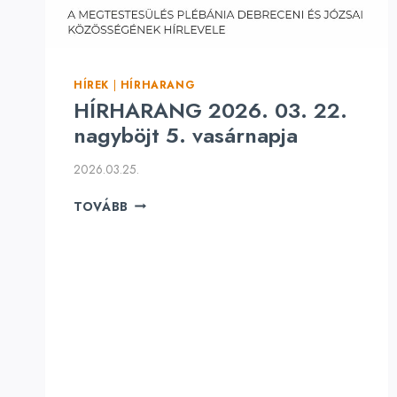
HÍREK
|
HÍRHARANG
HÍRHARANG 2026. 03. 22.
nagyböjt 5. vasárnapja
2026.03.25.
HÍRHARANG
TOVÁBB
2026.
03.
22.
NAGYBÖJT
5.
VASÁRNAPJA