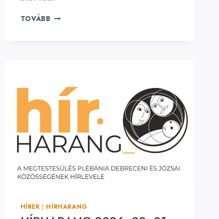
HÍRHARANG
TOVÁBB
2026.
02.
22.
NAGYBÖJT
1.
VASÁRNAPJA
HÍREK
|
HÍRHARANG